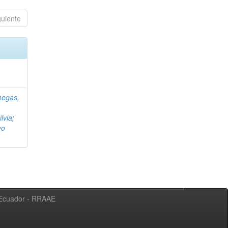
guiente
negas,
ilvia
;
vo
l Ecuador - RRAAE