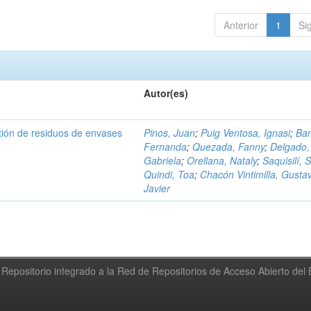
Anterior
1
Si
Autor(es)
tión de residuos de envases
Pinos, Juan
;
Puig Ventosa, Ignasi
;
Ba
Fernanda
;
Quezada, Fanny
;
Delgado,
Gabriela
;
Orellana, Nataly
;
Saquisilí, S
Quindi, Toa
;
Chacón Vintimilla, Gusta
Javier
Repositorio integrado a la Red de Repositorios de Acceso Abierto de