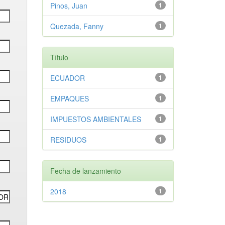
Pinos, Juan
1
Quezada, Fanny
1
Título
ECUADOR
1
EMPAQUES
1
IMPUESTOS AMBIENTALES
1
RESIDUOS
1
Fecha de lanzamiento
2018
1