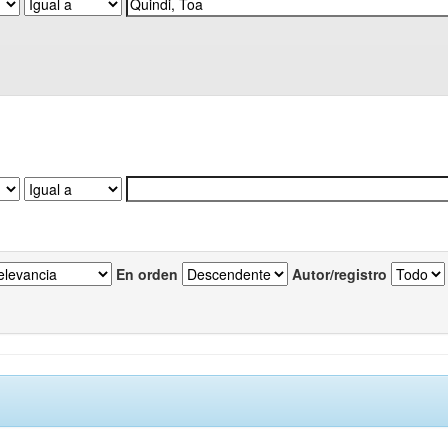
En orden
Autor/registro