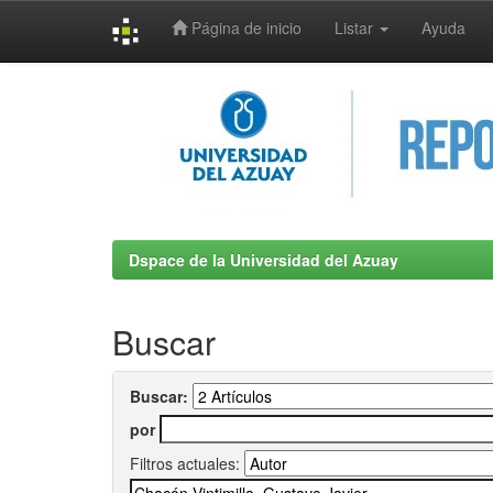
Página de inicio
Listar
Ayuda
Skip
navigation
Dspace de la Universidad del Azuay
Buscar
Buscar:
por
Filtros actuales: