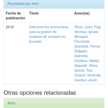
Resultados por ítem:
Fecha de
Título
Autor(es)
publicación
2018
Instrumentos económicos
Pinos, Juan
;
Puig
para la gestión de
Ventosa, Ignasi
;
residuos de envases en
Banegas,
Ecuador
Fernanda
;
Quezada, Fanny
;
Delgado,
Gabriela
;
Orellana, Nataly
;
Saquisilí, Silvia
;
Quindi, Toa
;
Chacón Vintimilla,
Gustavo Javier
Otras opciones relacionadas
Autor