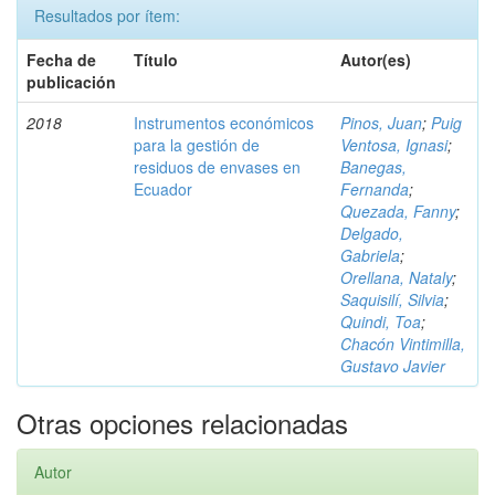
Resultados por ítem:
Fecha de
Título
Autor(es)
publicación
2018
Instrumentos económicos
Pinos, Juan
;
Puig
para la gestión de
Ventosa, Ignasi
;
residuos de envases en
Banegas,
Ecuador
Fernanda
;
Quezada, Fanny
;
Delgado,
Gabriela
;
Orellana, Nataly
;
Saquisilí, Silvia
;
Quindi, Toa
;
Chacón Vintimilla,
Gustavo Javier
Otras opciones relacionadas
Autor