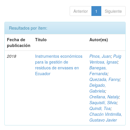
Anterior
1
Siguiente
Resultados por ítem:
Fecha de
Título
Autor(es)
publicación
2018
Instrumentos económicos
Pinos, Juan
;
Puig
para la gestión de
Ventosa, Ignasi
;
residuos de envases en
Banegas,
Ecuador
Fernanda
;
Quezada, Fanny
;
Delgado,
Gabriela
;
Orellana, Nataly
;
Saquisilí, Silvia
;
Quindi, Toa
;
Chacón Vintimilla,
Gustavo Javier