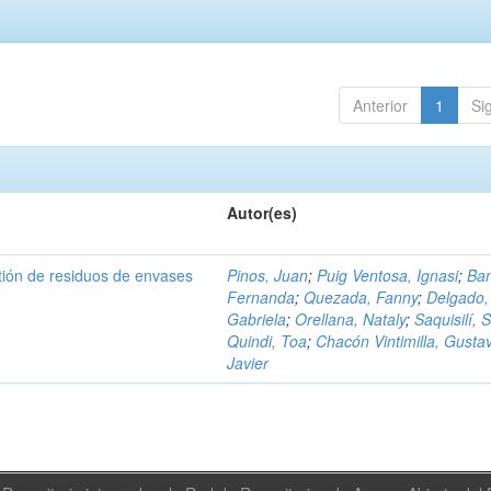
Anterior
1
Si
Autor(es)
tión de residuos de envases
Pinos, Juan
;
Puig Ventosa, Ignasi
;
Ba
Fernanda
;
Quezada, Fanny
;
Delgado,
Gabriela
;
Orellana, Nataly
;
Saquisilí, S
Quindi, Toa
;
Chacón Vintimilla, Gusta
Javier