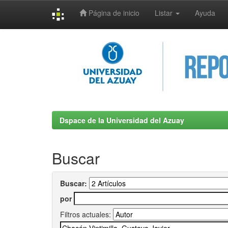
Página de inicio
Listar
Ayuda
Skip
navigation
Dspace de la Universidad del Azuay
Buscar
Buscar:
por
Filtros actuales: