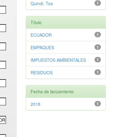
Quindi, Toa
1
Título
ECUADOR
1
EMPAQUES
1
IMPUESTOS AMBIENTALES
1
RESIDUOS
1
Fecha de lanzamiento
2018
1