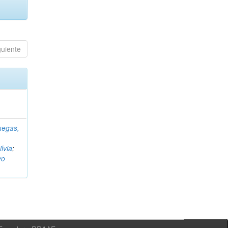
guiente
negas,
ilvia
;
vo