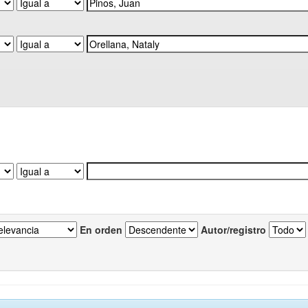
En orden
Autor/registro