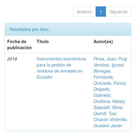
Anterior
1
Siguiente
Resultados por ítem:
Fecha de
Título
Autor(es)
publicación
2018
Instrumentos económicos
Pinos, Juan
;
Puig
para la gestión de
Ventosa, Ignasi
;
residuos de envases en
Banegas,
Ecuador
Fernanda
;
Quezada, Fanny
;
Delgado,
Gabriela
;
Orellana, Nataly
;
Saquisilí, Silvia
;
Quindi, Toa
;
Chacón Vintimilla,
Gustavo Javier