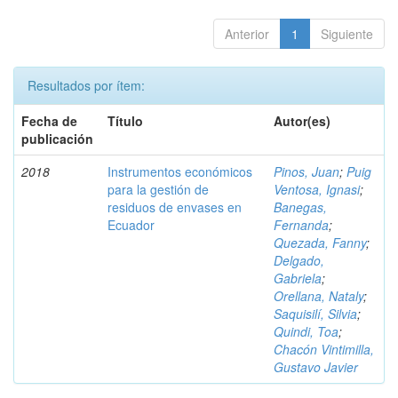
Anterior
1
Siguiente
Resultados por ítem:
Fecha de
Título
Autor(es)
publicación
2018
Instrumentos económicos
Pinos, Juan
;
Puig
para la gestión de
Ventosa, Ignasi
;
residuos de envases en
Banegas,
Ecuador
Fernanda
;
Quezada, Fanny
;
Delgado,
Gabriela
;
Orellana, Nataly
;
Saquisilí, Silvia
;
Quindi, Toa
;
Chacón Vintimilla,
Gustavo Javier