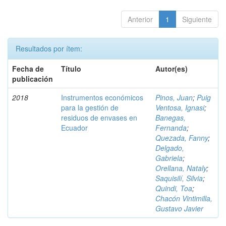
Anterior
1
Siguiente
Resultados por ítem:
Fecha de
Título
Autor(es)
publicación
2018
Instrumentos económicos
Pinos, Juan
;
Puig
para la gestión de
Ventosa, Ignasi
;
residuos de envases en
Banegas,
Ecuador
Fernanda
;
Quezada, Fanny
;
Delgado,
Gabriela
;
Orellana, Nataly
;
Saquisilí, Silvia
;
Quindi, Toa
;
Chacón Vintimilla,
Gustavo Javier