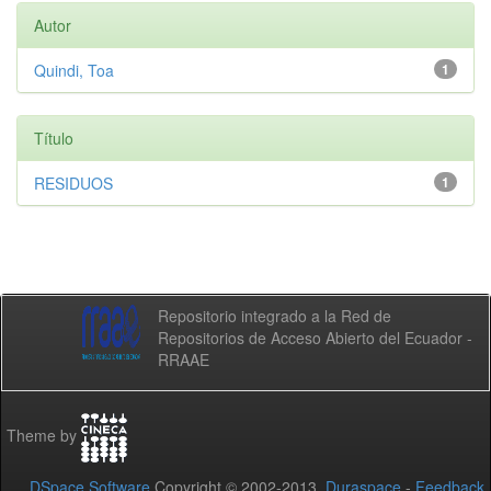
Autor
Quindi, Toa
1
Título
RESIDUOS
1
Repositorio integrado a la Red de
Repositorios de Acceso Abierto del Ecuador -
RRAAE
Theme by
DSpace Software
Copyright © 2002-2013
Duraspace
-
Feedback