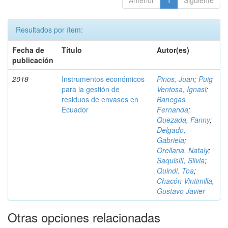
Anterior
1
Siguiente
Resultados por ítem:
Fecha de
Título
Autor(es)
publicación
2018
Instrumentos económicos
Pinos, Juan
;
Puig
para la gestión de
Ventosa, Ignasi
;
residuos de envases en
Banegas,
Ecuador
Fernanda
;
Quezada, Fanny
;
Delgado,
Gabriela
;
Orellana, Nataly
;
Saquisilí, Silvia
;
Quindi, Toa
;
Chacón Vintimilla,
Gustavo Javier
Otras opciones relacionadas