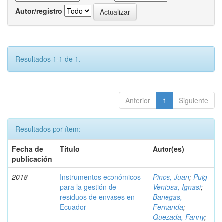
Autor/registro
Resultados 1-1 de 1.
Anterior
1
Siguiente
Resultados por ítem:
Fecha de
Título
Autor(es)
publicación
2018
Instrumentos económicos
Pinos, Juan
;
Puig
para la gestión de
Ventosa, Ignasi
;
residuos de envases en
Banegas,
Ecuador
Fernanda
;
Quezada, Fanny
;