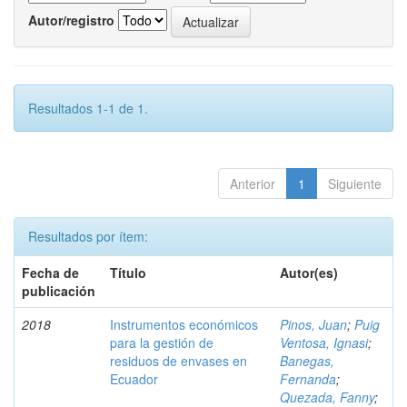
Autor/registro
Resultados 1-1 de 1.
Anterior
1
Siguiente
Resultados por ítem:
Fecha de
Título
Autor(es)
publicación
2018
Instrumentos económicos
Pinos, Juan
;
Puig
para la gestión de
Ventosa, Ignasi
;
residuos de envases en
Banegas,
Ecuador
Fernanda
;
Quezada, Fanny
;