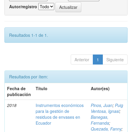
Autor/registro
Resultados 1-1 de 1.
Anterior
1
Siguiente
Resultados por ítem:
Fecha de
Título
Autor(es)
publicación
2018
Instrumentos económicos
Pinos, Juan
;
Puig
para la gestión de
Ventosa, Ignasi
;
residuos de envases en
Banegas,
Ecuador
Fernanda
;
Quezada, Fanny
;