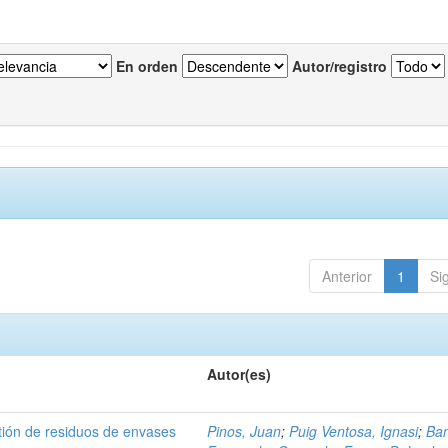
En orden
Autor/registro
Anterior
1
Si
Autor(es)
tión de residuos de envases
Pinos, Juan
;
Puig Ventosa, Ignasi
;
Ba