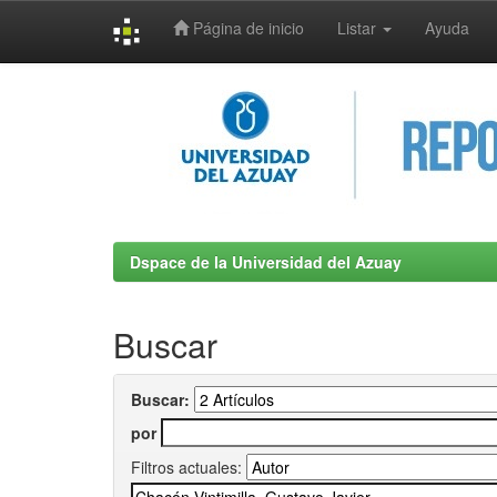
Página de inicio
Listar
Ayuda
Skip
navigation
Dspace de la Universidad del Azuay
Buscar
Buscar:
por
Filtros actuales: