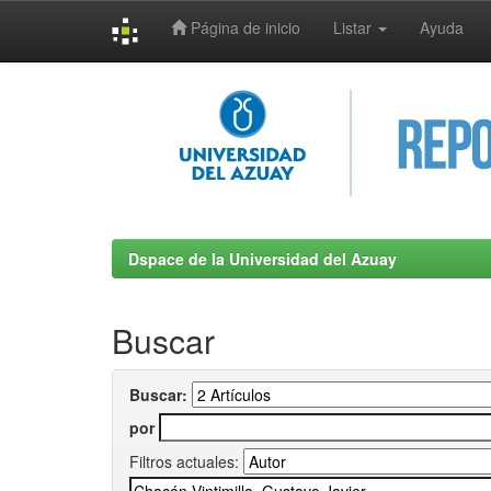
Página de inicio
Listar
Ayuda
Skip
navigation
Dspace de la Universidad del Azuay
Buscar
Buscar:
por
Filtros actuales: