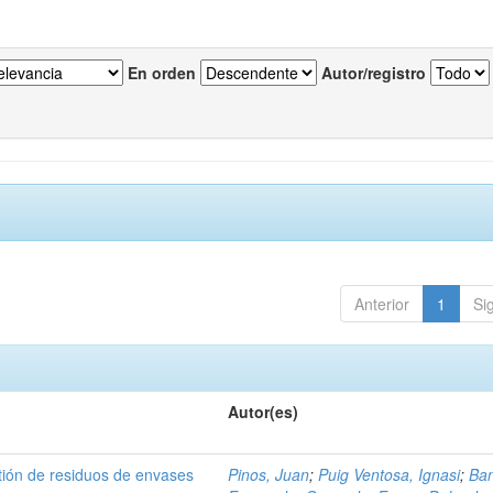
En orden
Autor/registro
Anterior
1
Si
Autor(es)
tión de residuos de envases
Pinos, Juan
;
Puig Ventosa, Ignasi
;
Ba