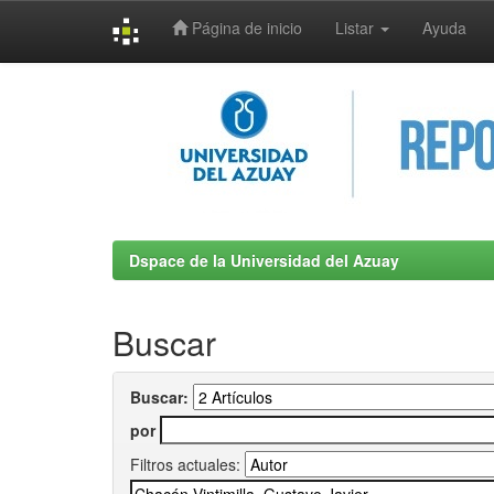
Página de inicio
Listar
Ayuda
Skip
navigation
Dspace de la Universidad del Azuay
Buscar
Buscar:
por
Filtros actuales: