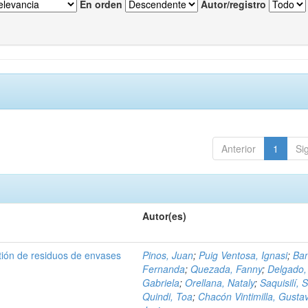
En orden
Autor/registro
Anterior
1
Si
Autor(es)
tión de residuos de envases
Pinos, Juan
;
Puig Ventosa, Ignasi
;
Ba
Fernanda
;
Quezada, Fanny
;
Delgado,
Gabriela
;
Orellana, Nataly
;
Saquisilí, S
Quindi, Toa
;
Chacón Vintimilla, Gusta