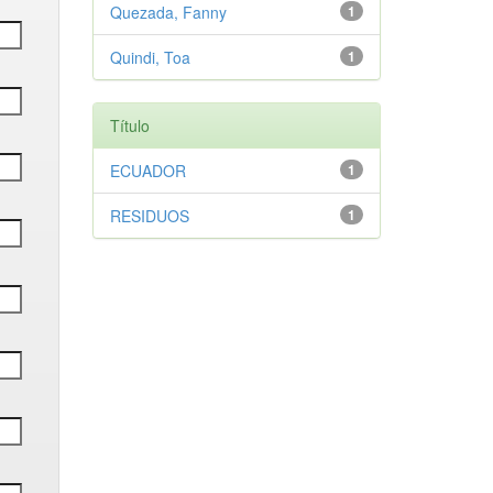
Quezada, Fanny
1
Quindi, Toa
1
Título
ECUADOR
1
RESIDUOS
1