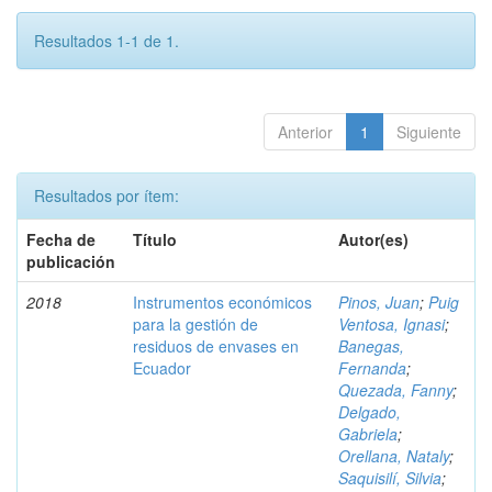
Resultados 1-1 de 1.
Anterior
1
Siguiente
Resultados por ítem:
Fecha de
Título
Autor(es)
publicación
2018
Instrumentos económicos
Pinos, Juan
;
Puig
para la gestión de
Ventosa, Ignasi
;
residuos de envases en
Banegas,
Ecuador
Fernanda
;
Quezada, Fanny
;
Delgado,
Gabriela
;
Orellana, Nataly
;
Saquisilí, Silvia
;