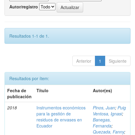
Autor/registro
Resultados 1-1 de 1.
Anterior
1
Siguiente
Resultados por ítem:
Fecha de
Título
Autor(es)
publicación
2018
Instrumentos económicos
Pinos, Juan
;
Puig
para la gestión de
Ventosa, Ignasi
;
residuos de envases en
Banegas,
Ecuador
Fernanda
;
Quezada, Fanny
;