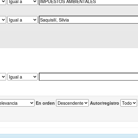
En orden
Autor/registro