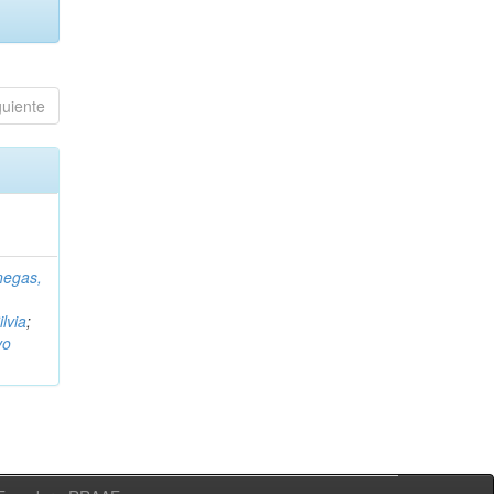
guiente
negas,
ilvia
;
vo