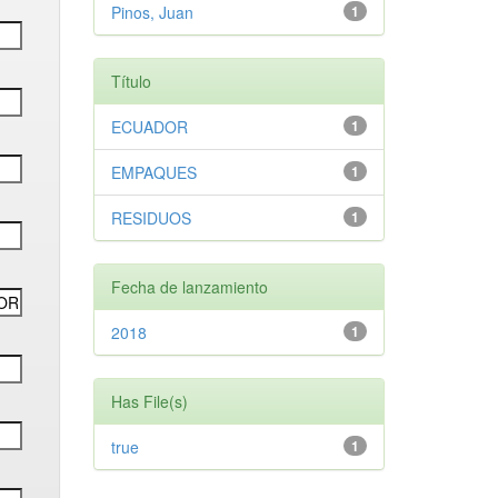
Pinos, Juan
1
Título
ECUADOR
1
EMPAQUES
1
RESIDUOS
1
Fecha de lanzamiento
2018
1
Has File(s)
true
1