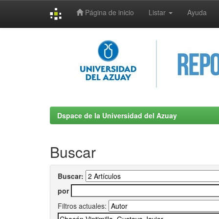
Página de inicio
Listar
Ayuda
Skip
navigation
Dspace de la Universidad del Azuay
Buscar
Buscar:
por
Filtros actuales: