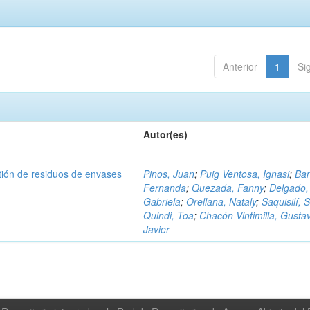
Anterior
1
Si
Autor(es)
tión de residuos de envases
Pinos, Juan
;
Puig Ventosa, Ignasi
;
Ba
Fernanda
;
Quezada, Fanny
;
Delgado,
Gabriela
;
Orellana, Nataly
;
Saquisilí, S
Quindi, Toa
;
Chacón Vintimilla, Gusta
Javier