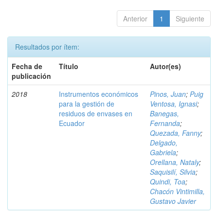
Anterior
1
Siguiente
Resultados por ítem:
Fecha de
Título
Autor(es)
publicación
2018
Instrumentos económicos
Pinos, Juan
;
Puig
para la gestión de
Ventosa, Ignasi
;
residuos de envases en
Banegas,
Ecuador
Fernanda
;
Quezada, Fanny
;
Delgado,
Gabriela
;
Orellana, Nataly
;
Saquisilí, Silvia
;
Quindi, Toa
;
Chacón Vintimilla,
Gustavo Javier