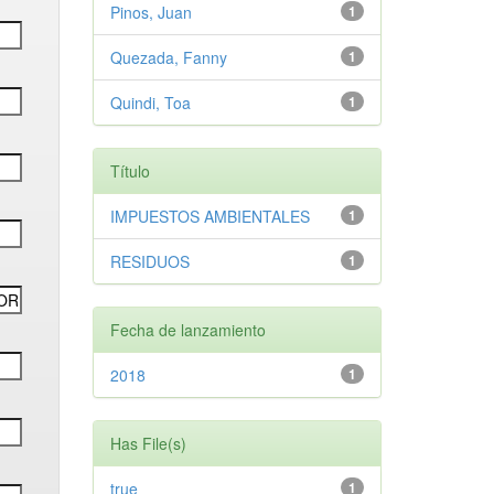
Pinos, Juan
1
Quezada, Fanny
1
Quindi, Toa
1
Título
IMPUESTOS AMBIENTALES
1
RESIDUOS
1
Fecha de lanzamiento
2018
1
Has File(s)
true
1