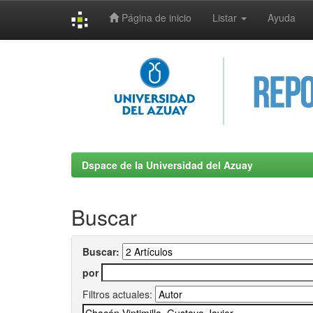
Página de inicio
Listar
Ayuda
Skip
navigation
Dspace de la Universidad del Azuay
Buscar
Buscar:
por
Filtros actuales: