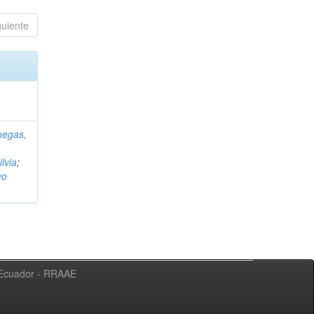
guiente
negas,
ilvia
;
vo
l Ecuador - RRAAE