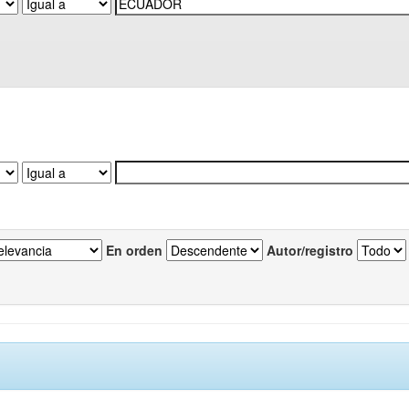
En orden
Autor/registro