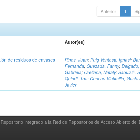
Anterior
1
Si
Autor(es)
tión de residuos de envases
Pinos, Juan
;
Puig Ventosa, Ignasi
;
Ba
Fernanda
;
Quezada, Fanny
;
Delgado,
Gabriela
;
Orellana, Nataly
;
Saquisilí, S
Quindi, Toa
;
Chacón Vintimilla, Gusta
Javier
Repositorio integrado a la Red de Repositorios de Acceso Abierto de