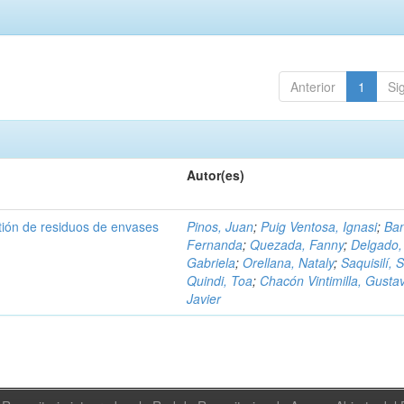
Anterior
1
Si
Autor(es)
tión de residuos de envases
Pinos, Juan
;
Puig Ventosa, Ignasi
;
Ba
Fernanda
;
Quezada, Fanny
;
Delgado,
Gabriela
;
Orellana, Nataly
;
Saquisilí, S
Quindi, Toa
;
Chacón Vintimilla, Gusta
Javier