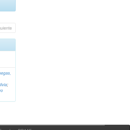
guiente
negas,
ilvia
;
vo