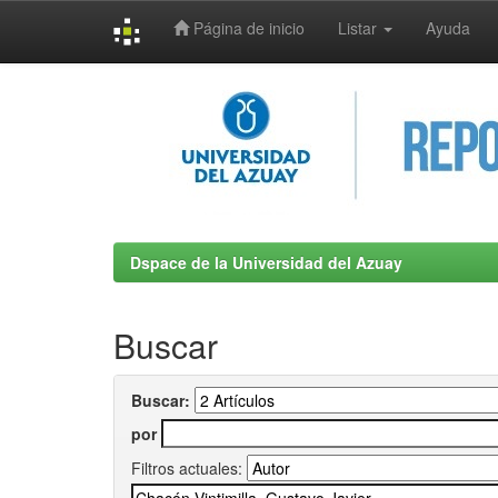
Página de inicio
Listar
Ayuda
Skip
navigation
Dspace de la Universidad del Azuay
Buscar
Buscar:
por
Filtros actuales: