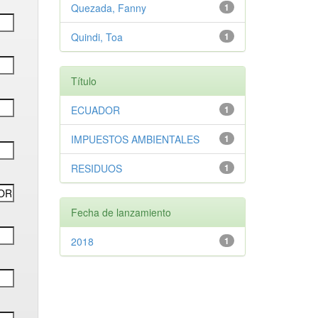
Quezada, Fanny
1
Quindi, Toa
1
Título
ECUADOR
1
IMPUESTOS AMBIENTALES
1
RESIDUOS
1
Fecha de lanzamiento
2018
1