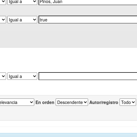
En orden
Autor/registro