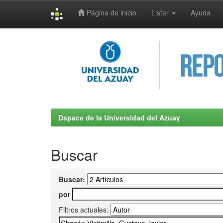
Página de inicio
Listar
Ayuda
Skip
navigation
Dspace de la Universidad del Azuay
Buscar
Buscar:
por
Filtros actuales: