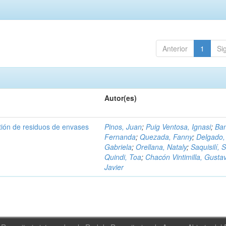
Anterior
1
Si
Autor(es)
tión de residuos de envases
Pinos, Juan
;
Puig Ventosa, Ignasi
;
Ba
Fernanda
;
Quezada, Fanny
;
Delgado,
Gabriela
;
Orellana, Nataly
;
Saquisilí, S
Quindi, Toa
;
Chacón Vintimilla, Gusta
Javier