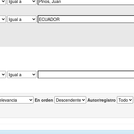
En orden
Autor/registro