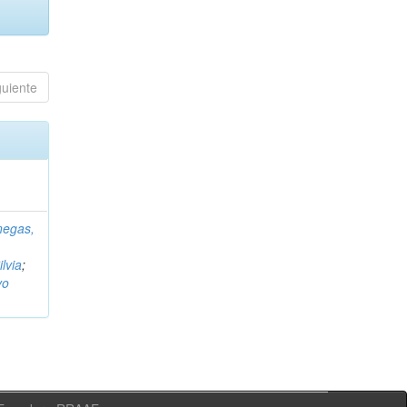
guiente
negas,
ilvia
;
vo