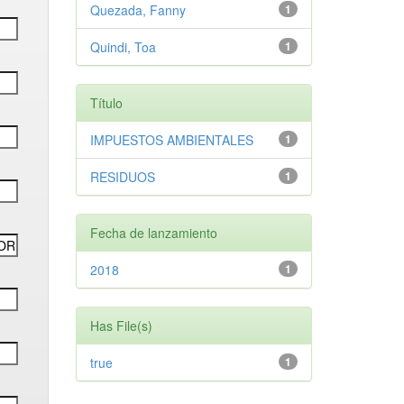
Quezada, Fanny
1
Quindi, Toa
1
Título
IMPUESTOS AMBIENTALES
1
RESIDUOS
1
Fecha de lanzamiento
2018
1
Has File(s)
true
1