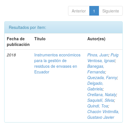
Anterior
1
Siguiente
Resultados por ítem:
Fecha de
Título
Autor(es)
publicación
2018
Instrumentos económicos
Pinos, Juan
;
Puig
para la gestión de
Ventosa, Ignasi
;
residuos de envases en
Banegas,
Ecuador
Fernanda
;
Quezada, Fanny
;
Delgado,
Gabriela
;
Orellana, Nataly
;
Saquisilí, Silvia
;
Quindi, Toa
;
Chacón Vintimilla,
Gustavo Javier