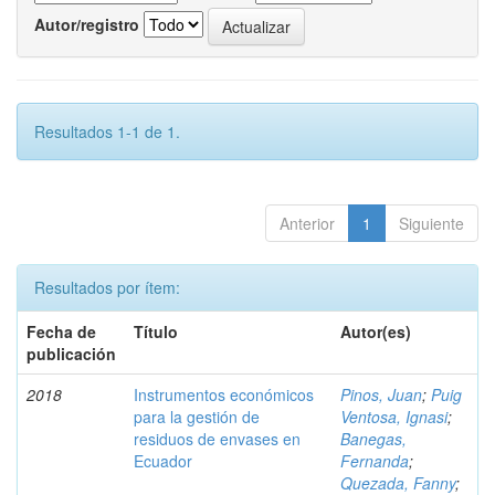
Autor/registro
Resultados 1-1 de 1.
Anterior
1
Siguiente
Resultados por ítem:
Fecha de
Título
Autor(es)
publicación
2018
Instrumentos económicos
Pinos, Juan
;
Puig
para la gestión de
Ventosa, Ignasi
;
residuos de envases en
Banegas,
Ecuador
Fernanda
;
Quezada, Fanny
;