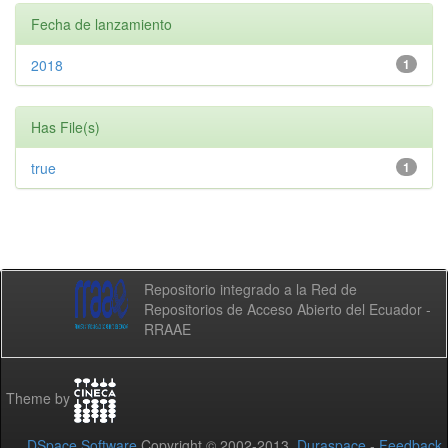
Fecha de lanzamiento
2018
1
Has File(s)
true
1
Repositorio integrado a la Red de
Repositorios de Acceso Abierto del Ecuador -
RRAAE
Theme by
DSpace Software
Copyright © 2002-2013
Duraspace
-
Feedback