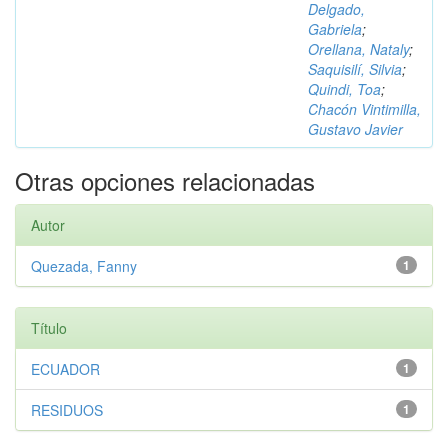
Delgado,
Gabriela
;
Orellana, Nataly
;
Saquisilí, Silvia
;
Quindi, Toa
;
Chacón Vintimilla,
Gustavo Javier
Otras opciones relacionadas
Autor
Quezada, Fanny
1
Título
ECUADOR
1
RESIDUOS
1