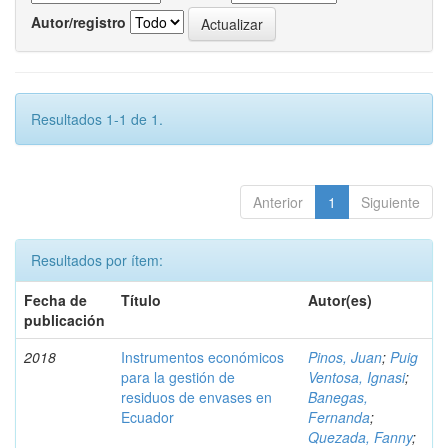
Autor/registro
Resultados 1-1 de 1.
Anterior
1
Siguiente
Resultados por ítem:
Fecha de
Título
Autor(es)
publicación
2018
Instrumentos económicos
Pinos, Juan
;
Puig
para la gestión de
Ventosa, Ignasi
;
residuos de envases en
Banegas,
Ecuador
Fernanda
;
Quezada, Fanny
;