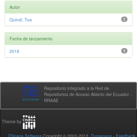
Autor
Quindi, Toa
1
Fecha de lanzamiento
2018
1
Repositorio integrado a la Red de
Repositorios de Acceso Abierto del Ecuador -
RRAAE
Theme by
DSpace Software
Copyright © 2002-2013
Duraspace
-
Feedback