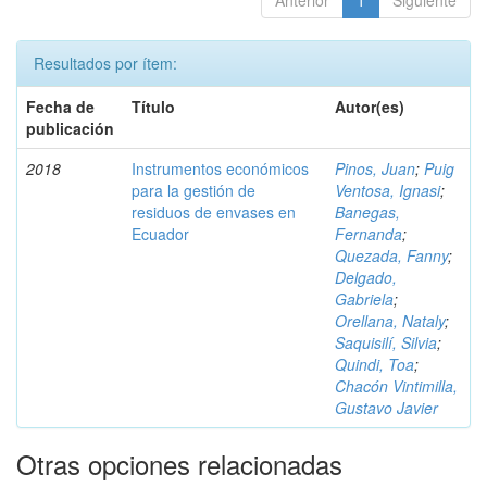
Anterior
1
Siguiente
Resultados por ítem:
Fecha de
Título
Autor(es)
publicación
2018
Instrumentos económicos
Pinos, Juan
;
Puig
para la gestión de
Ventosa, Ignasi
;
residuos de envases en
Banegas,
Ecuador
Fernanda
;
Quezada, Fanny
;
Delgado,
Gabriela
;
Orellana, Nataly
;
Saquisilí, Silvia
;
Quindi, Toa
;
Chacón Vintimilla,
Gustavo Javier
Otras opciones relacionadas