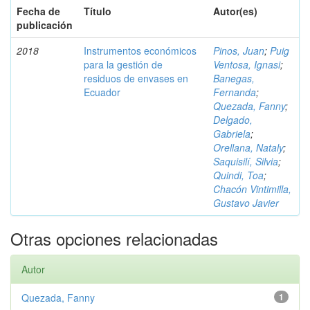
Fecha de
Título
Autor(es)
publicación
2018
Instrumentos económicos
Pinos, Juan
;
Puig
para la gestión de
Ventosa, Ignasi
;
residuos de envases en
Banegas,
Ecuador
Fernanda
;
Quezada, Fanny
;
Delgado,
Gabriela
;
Orellana, Nataly
;
Saquisilí, Silvia
;
Quindi, Toa
;
Chacón Vintimilla,
Gustavo Javier
Otras opciones relacionadas
Autor
Quezada, Fanny
1