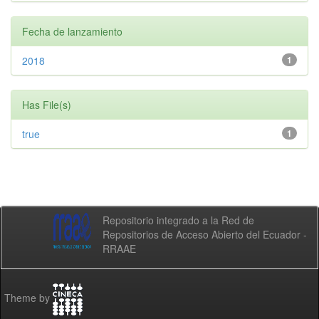
Fecha de lanzamiento
2018
1
Has File(s)
true
1
Repositorio integrado a la Red de
Repositorios de Acceso Abierto del Ecuador -
RRAAE
Theme by