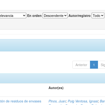
En orden
Autor/registro
Anterior
1
Si
Autor(es)
tión de residuos de envases
Pinos, Juan
;
Puig Ventosa, Ignasi
;
Ba