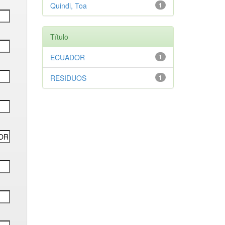
Quindi, Toa
1
Título
ECUADOR
1
RESIDUOS
1