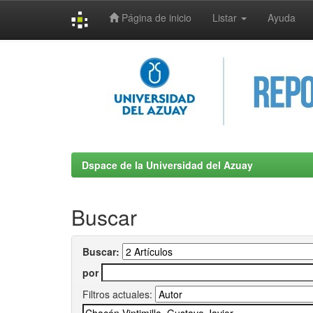
Página de inicio
Listar
Ayuda
Skip
navigation
Dspace de la Universidad del Azuay
Buscar
Buscar:
por
Filtros actuales: