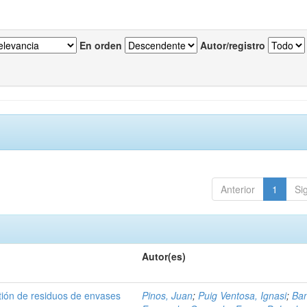
En orden
Autor/registro
Anterior
1
Si
Autor(es)
tión de residuos de envases
Pinos, Juan
;
Puig Ventosa, Ignasi
;
Ba