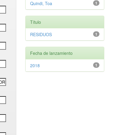
Quindi, Toa
1
Título
RESIDUOS
1
Fecha de lanzamiento
2018
1