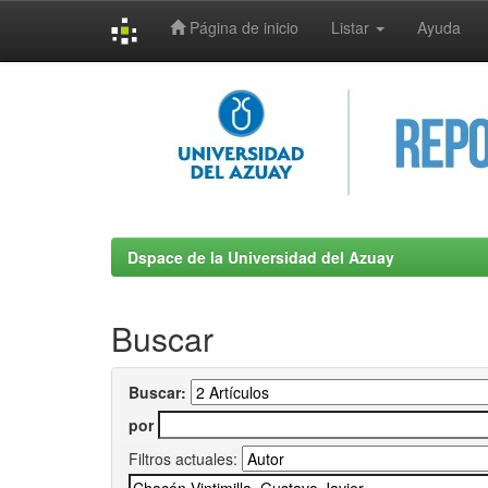
Página de inicio
Listar
Ayuda
Skip
navigation
Dspace de la Universidad del Azuay
Buscar
Buscar:
por
Filtros actuales: