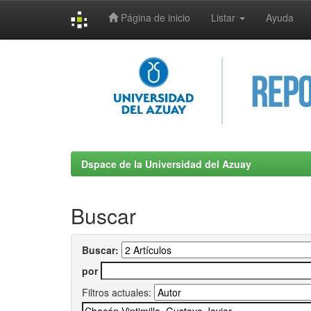
Página de inicio
Listar
Ayuda
Skip
navigation
Dspace de la Universidad del Azuay
Buscar
Buscar:
por
Filtros actuales: