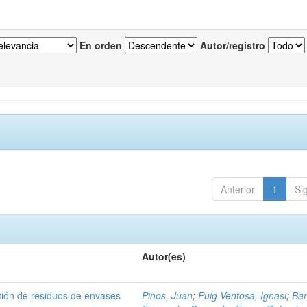
En orden
Autor/registro
Anterior
1
Si
Autor(es)
tión de residuos de envases
Pinos, Juan
;
Puig Ventosa, Ignasi
;
Ba