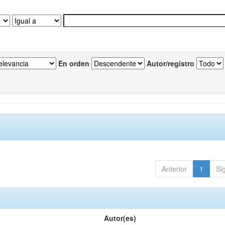
En orden
Autor/registro
Anterior
1
Si
Autor(es)