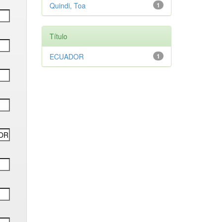
Quindi, Toa
1
Título
ECUADOR
1