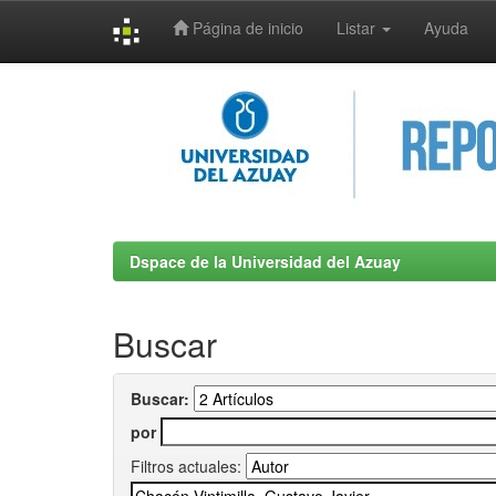
Página de inicio
Listar
Ayuda
Skip
navigation
Dspace de la Universidad del Azuay
Buscar
Buscar:
por
Filtros actuales: