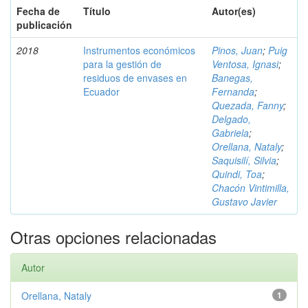
Fecha de
Título
Autor(es)
publicación
2018
Instrumentos económicos
Pinos, Juan
;
Puig
para la gestión de
Ventosa, Ignasi
;
residuos de envases en
Banegas,
Ecuador
Fernanda
;
Quezada, Fanny
;
Delgado,
Gabriela
;
Orellana, Nataly
;
Saquisilí, Silvia
;
Quindi, Toa
;
Chacón Vintimilla,
Gustavo Javier
Otras opciones relacionadas
Autor
Orellana, Nataly
1