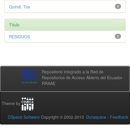
Quindi, Toa
1
Título
RESIDUOS
1
Repositorio integrado a la Red de
Repositorios de Acceso Abierto del Ecuador -
RRAAE
Theme by
DSpace Software
Copyright © 2002-2013
Duraspace
-
Feedback