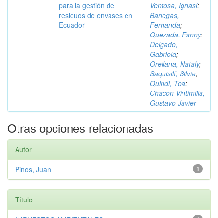
para la gestión de
Ventosa, Ignasi
;
residuos de envases en
Banegas,
Ecuador
Fernanda
;
Quezada, Fanny
;
Delgado,
Gabriela
;
Orellana, Nataly
;
Saquisilí, Silvia
;
Quindi, Toa
;
Chacón Vintimilla,
Gustavo Javier
Otras opciones relacionadas
Autor
Pinos, Juan
1
Título