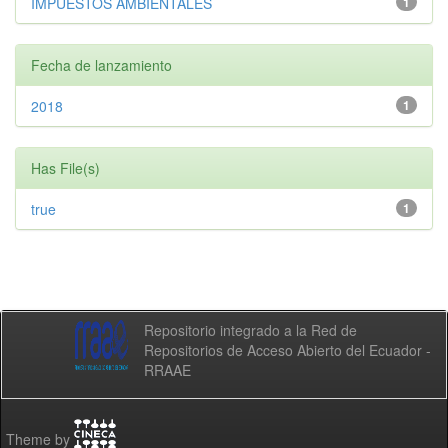
IMPUESTOS AMBIENTALES
1
Fecha de lanzamiento
2018
1
Has File(s)
true
1
Repositorio integrado a la Red de
Repositorios de Acceso Abierto del Ecuador -
RRAAE
Theme by