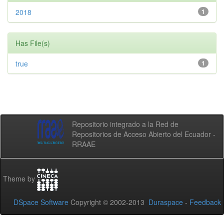
2018
1
Has File(s)
true
1
Repositorio integrado a la Red de
Repositorios de Acceso Abierto del Ecuador -
RRAAE
Theme by
DSpace Software
Copyright © 2002-2013
Duraspace
-
Feedback