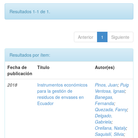
Resultados 1-1 de 1.
Anterior
1
Siguiente
Resultados por ítem:
Fecha de
Título
Autor(es)
publicación
2018
Instrumentos económicos
Pinos, Juan
;
Puig
para la gestión de
Ventosa, Ignasi
;
residuos de envases en
Banegas,
Ecuador
Fernanda
;
Quezada, Fanny
;
Delgado,
Gabriela
;
Orellana, Nataly
;
Saquisilí, Silvia
;