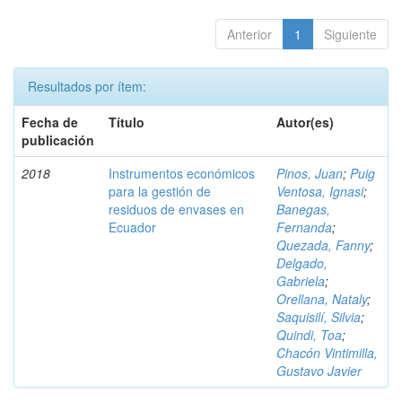
Anterior
1
Siguiente
Resultados por ítem:
Fecha de
Título
Autor(es)
publicación
2018
Instrumentos económicos
Pinos, Juan
;
Puig
para la gestión de
Ventosa, Ignasi
;
residuos de envases en
Banegas,
Ecuador
Fernanda
;
Quezada, Fanny
;
Delgado,
Gabriela
;
Orellana, Nataly
;
Saquisilí, Silvia
;
Quindi, Toa
;
Chacón Vintimilla,
Gustavo Javier