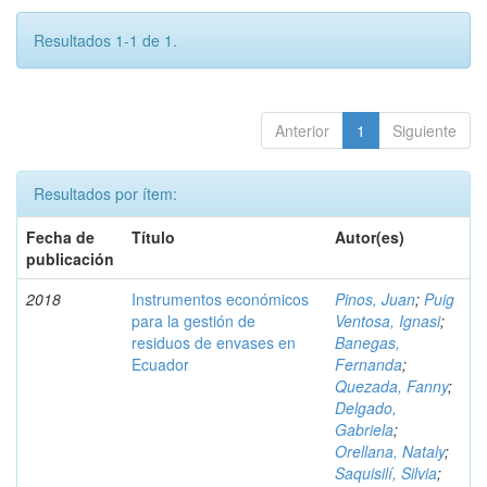
Resultados 1-1 de 1.
Anterior
1
Siguiente
Resultados por ítem:
Fecha de
Título
Autor(es)
publicación
2018
Instrumentos económicos
Pinos, Juan
;
Puig
para la gestión de
Ventosa, Ignasi
;
residuos de envases en
Banegas,
Ecuador
Fernanda
;
Quezada, Fanny
;
Delgado,
Gabriela
;
Orellana, Nataly
;
Saquisilí, Silvia
;