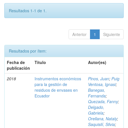
Resultados 1-1 de 1.
Anterior
1
Siguiente
Resultados por ítem:
Fecha de
Título
Autor(es)
publicación
2018
Instrumentos económicos
Pinos, Juan
;
Puig
para la gestión de
Ventosa, Ignasi
;
residuos de envases en
Banegas,
Ecuador
Fernanda
;
Quezada, Fanny
;
Delgado,
Gabriela
;
Orellana, Nataly
;
Saquisilí, Silvia
;