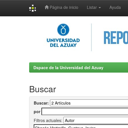
Página de inicio
Listar
Ayuda
Skip
navigation
Dspace de la Universidad del Azuay
Buscar
Buscar:
por
Filtros actuales: