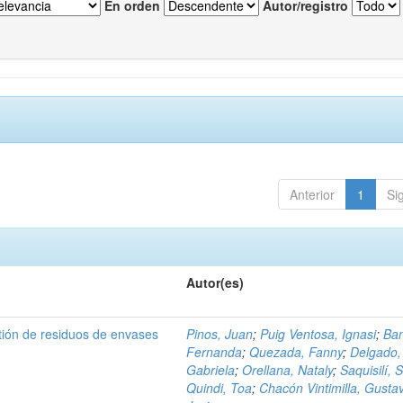
En orden
Autor/registro
Anterior
1
Si
Autor(es)
tión de residuos de envases
Pinos, Juan
;
Puig Ventosa, Ignasi
;
Ba
Fernanda
;
Quezada, Fanny
;
Delgado,
Gabriela
;
Orellana, Nataly
;
Saquisilí, S
Quindi, Toa
;
Chacón Vintimilla, Gusta