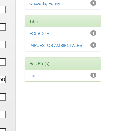
Quezada, Fanny
1
Título
ECUADOR
1
IMPUESTOS AMBIENTALES
1
Has File(s)
true
1