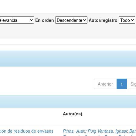
En orden
Autor/registro
Anterior
1
Si
Autor(es)
tión de residuos de envases
Pinos, Juan
;
Puig Ventosa, Ignasi
;
Ba