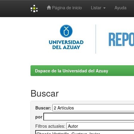
Página de inicio
Listar
Ayuda
Skip
navigation
Dspace de la Universidad del Azuay
Buscar
Buscar:
por
Filtros actuales: