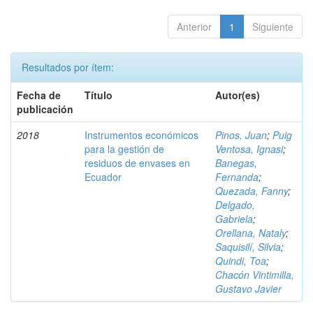
Anterior
1
Siguiente
Resultados por ítem:
Fecha de
Título
Autor(es)
publicación
2018
Instrumentos económicos
Pinos, Juan
;
Puig
para la gestión de
Ventosa, Ignasi
;
residuos de envases en
Banegas,
Ecuador
Fernanda
;
Quezada, Fanny
;
Delgado,
Gabriela
;
Orellana, Nataly
;
Saquisilí, Silvia
;
Quindi, Toa
;
Chacón Vintimilla,
Gustavo Javier