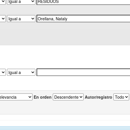
En orden
Autor/registro