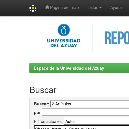
Página de inicio
Listar
Ayuda
Skip
navigation
Dspace de la Universidad del Azuay
Buscar
Buscar:
por
Filtros actuales: