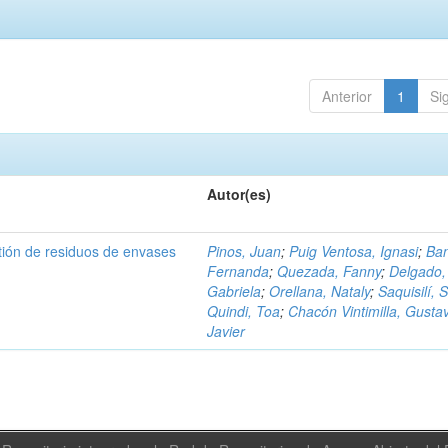
Anterior
1
Si
Autor(es)
tión de residuos de envases
Pinos, Juan
;
Puig Ventosa, Ignasi
;
Ba
Fernanda
;
Quezada, Fanny
;
Delgado,
Gabriela
;
Orellana, Nataly
;
Saquisilí, S
Quindi, Toa
;
Chacón Vintimilla, Gusta
Javier