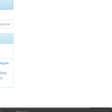
guiente
negas,
ilvia
;
vo