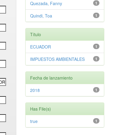
Quezada, Fanny
1
Quindi, Toa
1
Título
ECUADOR
1
IMPUESTOS AMBIENTALES
1
Fecha de lanzamiento
2018
1
Has File(s)
true
1