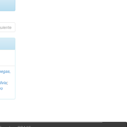
guiente
negas,
ilvia
;
vo