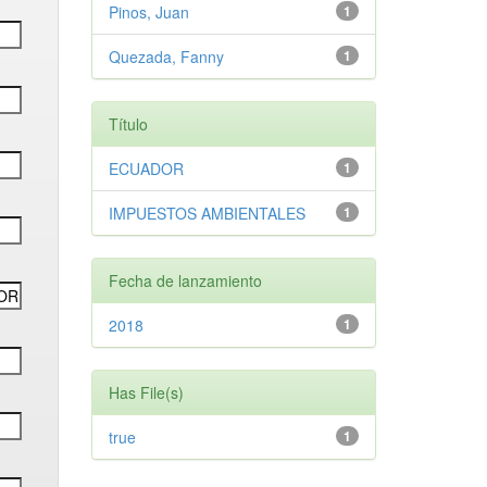
Pinos, Juan
1
Quezada, Fanny
1
Título
ECUADOR
1
IMPUESTOS AMBIENTALES
1
Fecha de lanzamiento
2018
1
Has File(s)
true
1