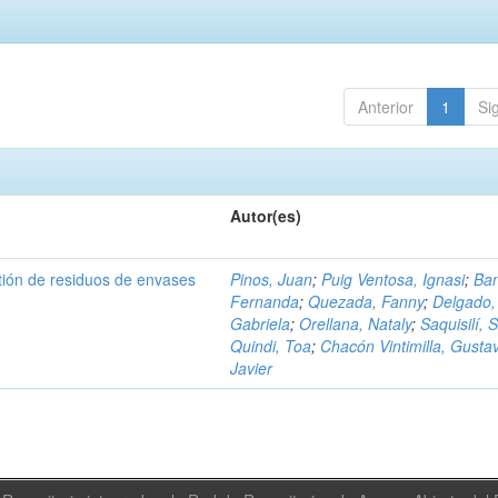
Anterior
1
Si
Autor(es)
tión de residuos de envases
Pinos, Juan
;
Puig Ventosa, Ignasi
;
Ba
Fernanda
;
Quezada, Fanny
;
Delgado,
Gabriela
;
Orellana, Nataly
;
Saquisilí, S
Quindi, Toa
;
Chacón Vintimilla, Gusta
Javier