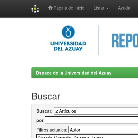
Página de inicio
Listar
Ayuda
Skip
navigation
Dspace de la Universidad del Azuay
Buscar
Buscar:
por
Filtros actuales: