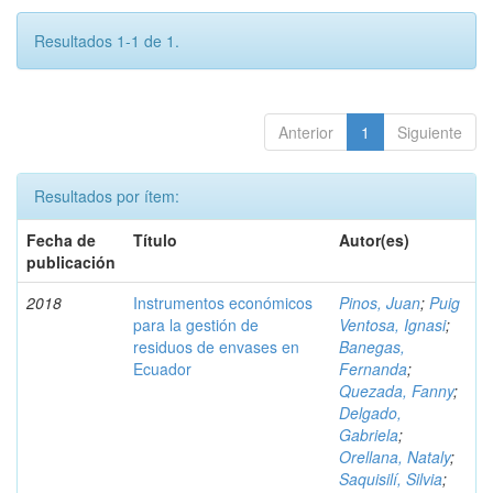
Resultados 1-1 de 1.
Anterior
1
Siguiente
Resultados por ítem:
Fecha de
Título
Autor(es)
publicación
2018
Instrumentos económicos
Pinos, Juan
;
Puig
para la gestión de
Ventosa, Ignasi
;
residuos de envases en
Banegas,
Ecuador
Fernanda
;
Quezada, Fanny
;
Delgado,
Gabriela
;
Orellana, Nataly
;
Saquisilí, Silvia
;