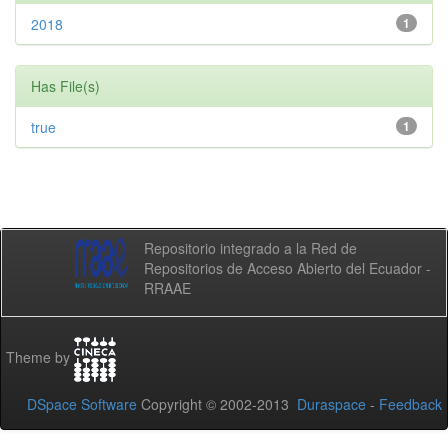
2018
1
Has File(s)
true
1
Repositorio integrado a la Red de
Repositorios de Acceso Abierto del Ecuador -
RRAAE
Theme by
DSpace Software
Copyright © 2002-2013
Duraspace
-
Feedback