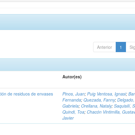
Anterior
1
Si
Autor(es)
tión de residuos de envases
Pinos, Juan
;
Puig Ventosa, Ignasi
;
Ba
Fernanda
;
Quezada, Fanny
;
Delgado,
Gabriela
;
Orellana, Nataly
;
Saquisilí, S
Quindi, Toa
;
Chacón Vintimilla, Gusta
Javier