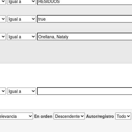
En orden
Autor/registro