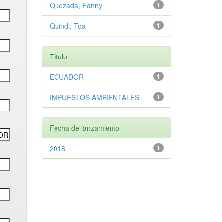
Quezada, Fanny
1
Quindi, Toa
1
Título
ECUADOR
1
IMPUESTOS AMBIENTALES
1
Fecha de lanzamiento
2018
1