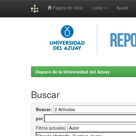
Página de inicio
Listar
Ayuda
Skip
navigation
Dspace de la Universidad del Azuay
Buscar
Buscar:
por
Filtros actuales: