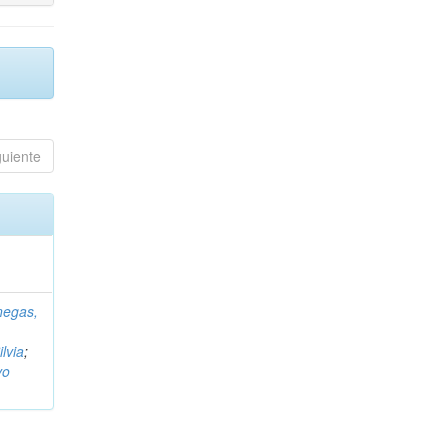
guiente
negas,
ilvia
;
vo