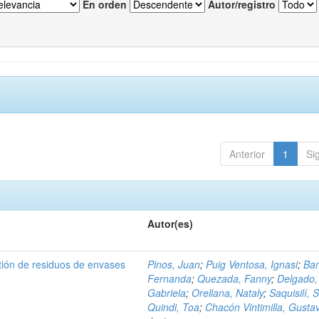
En orden
Autor/registro
Anterior
1
Si
Autor(es)
tión de residuos de envases
Pinos, Juan
;
Puig Ventosa, Ignasi
;
Ba
Fernanda
;
Quezada, Fanny
;
Delgado,
Gabriela
;
Orellana, Nataly
;
Saquisilí, S
Quindi, Toa
;
Chacón Vintimilla, Gusta