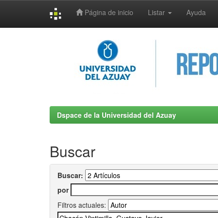
Página de inicio
Listar
Ayuda
Skip
navigation
Dspace de la Universidad del Azuay
Buscar
Buscar:
por
Filtros actuales: