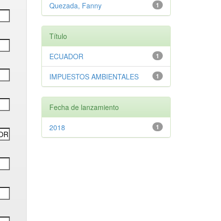
Quezada, Fanny
1
Título
ECUADOR
1
IMPUESTOS AMBIENTALES
1
Fecha de lanzamiento
2018
1