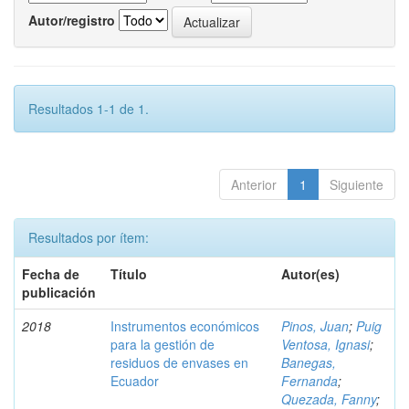
Autor/registro
Resultados 1-1 de 1.
Anterior
1
Siguiente
Resultados por ítem:
Fecha de
Título
Autor(es)
publicación
2018
Instrumentos económicos
Pinos, Juan
;
Puig
para la gestión de
Ventosa, Ignasi
;
residuos de envases en
Banegas,
Ecuador
Fernanda
;
Quezada, Fanny
;