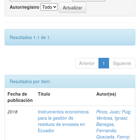
Autor/registro
Resultados 1-1 de 1.
Anterior
1
Siguiente
Resultados por ítem:
Fecha de
Título
Autor(es)
publicación
2018
Instrumentos económicos
Pinos, Juan
;
Puig
para la gestión de
Ventosa, Ignasi
;
residuos de envases en
Banegas,
Ecuador
Fernanda
;
Quezada, Fanny
;