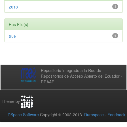
2018
1
Has File(s)
true
1
Repositorio integrado a la Red de
Repositorios de Acceso Abierto del Ecuador -
RRAAE
Theme by
DSpace Software
Copyright © 2002-2013
Duraspace
-
Feedback