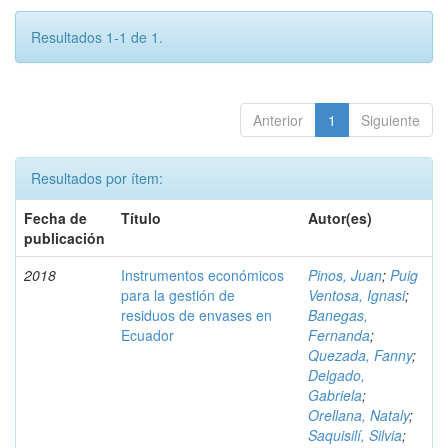
Resultados 1-1 de 1.
Anterior
1
Siguiente
Resultados por ítem:
Fecha de
Título
Autor(es)
publicación
2018
Instrumentos económicos
Pinos, Juan
;
Puig
para la gestión de
Ventosa, Ignasi
;
residuos de envases en
Banegas,
Ecuador
Fernanda
;
Quezada, Fanny
;
Delgado,
Gabriela
;
Orellana, Nataly
;
Saquisilí, Silvia
;