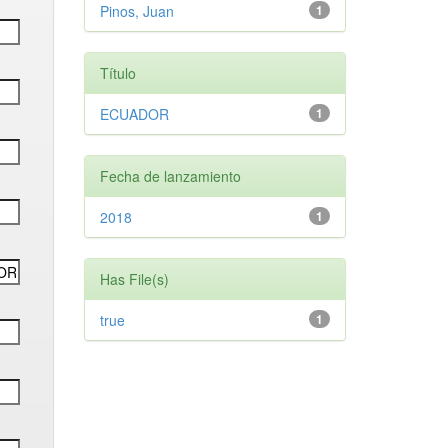
Pinos, Juan
1
Título
ECUADOR
1
Fecha de lanzamiento
2018
1
Has File(s)
true
1