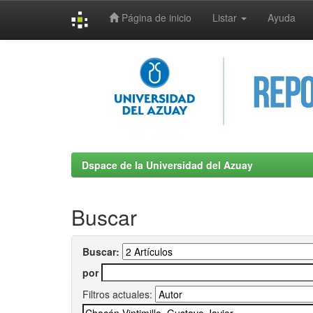
Página de inicio
Listar
Ayuda
Skip
navigation
Dspace de la Universidad del Azuay
Buscar
Buscar:
por
Filtros actuales: