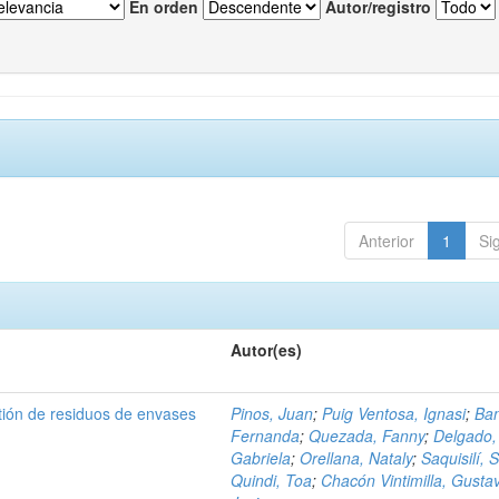
En orden
Autor/registro
Anterior
1
Si
Autor(es)
tión de residuos de envases
Pinos, Juan
;
Puig Ventosa, Ignasi
;
Ba
Fernanda
;
Quezada, Fanny
;
Delgado,
Gabriela
;
Orellana, Nataly
;
Saquisilí, S
Quindi, Toa
;
Chacón Vintimilla, Gusta