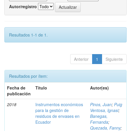
Autor/registro
Resultados 1-1 de 1.
Anterior
1
Siguiente
Resultados por ítem:
Fecha de
Título
Autor(es)
publicación
2018
Instrumentos económicos
Pinos, Juan
;
Puig
para la gestión de
Ventosa, Ignasi
;
residuos de envases en
Banegas,
Ecuador
Fernanda
;
Quezada, Fanny
;